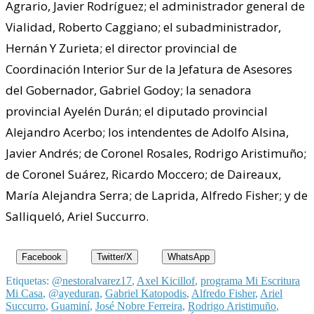
Agrario, Javier Rodríguez; el administrador general de
Vialidad, Roberto Caggiano; el subadministrador,
Hernán Y Zurieta; el director provincial de
Coordinación Interior Sur de la Jefatura de Asesores
del Gobernador, Gabriel Godoy; la senadora
provincial Ayelén Durán; el diputado provincial
Alejandro Acerbo; los intendentes de Adolfo Alsina,
Javier Andrés; de Coronel Rosales, Rodrigo Aristimuño;
de Coronel Suárez, Ricardo Moccero; de Daireaux,
María Alejandra Serra; de Laprida, Alfredo Fisher; y de
Salliqueló, Ariel Succurro.
Facebook
Twitter/X
WhatsApp
Etiquetas:
@nestoralvarez17
,
Axel Kicillof
,
programa Mi Escritura
Mi Casa
,
@ayeduran
,
Gabriel Katopodis
,
Alfredo Fisher
,
Ariel
Succurro
,
Guaminí
,
José Nobre Ferreira
,
Rodrigo Aristimuño
,