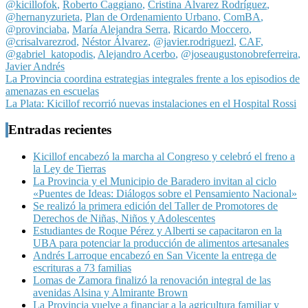
@kicillofok
,
Roberto Caggiano
,
Cristina Álvarez Rodríguez
,
@hernanyzurieta
,
Plan de Ordenamiento Urbano
,
ComBA
,
@provinciaba
,
María Alejandra Serra
,
Ricardo Moccero
,
@crisalvarezrod
,
Néstor Álvarez
,
@javier.rodriguezl
,
CAF
,
@gabriel_katopodis
,
Alejandro Acerbo
,
@joseaugustonobreferreira
,
Javier Andrés
Navegación
La Provincia coordina estrategias integrales frente a los episodios de
amenazas en escuelas
de
La Plata: Kicillof recorrió nuevas instalaciones en el Hospital Rossi
entradas
Entradas recientes
Kicillof encabezó la marcha al Congreso y celebró el freno a
la Ley de Tierras
La Provincia y el Municipio de Baradero invitan al ciclo
«Puentes de Ideas: Diálogos sobre el Pensamiento Nacional»
Se realizó la primera edición del Taller de Promotores de
Derechos de Niñas, Niños y Adolescentes
Estudiantes de Roque Pérez y Alberti se capacitaron en la
UBA para potenciar la producción de alimentos artesanales
Andrés Larroque encabezó en San Vicente la entrega de
escrituras a 73 familias
Lomas de Zamora finalizó la renovación integral de las
avenidas Alsina y Almirante Brown
La Provincia vuelve a financiar a la agricultura familiar y