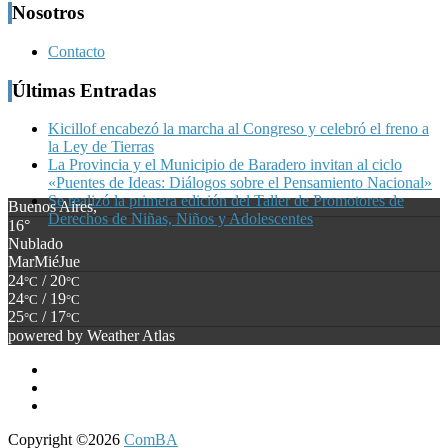
Nosotros
Contacto
Últimas Entradas
Kicillof encabezó la marcha al Congreso y celebró el freno a
la Ley de Tierras
La Provincia y el Municipio de Baradero invitan al ciclo
«Puentes de Ideas: Diálogos sobre el Pensamiento Nacional»
Se realizó la primera edición del Taller de Promotores de
Buenos Aires,
Derechos de Niñas, Niños y Adolescentes
16°
Nublado
Mar
Mié
Jue
24
/ 20
°C
°C
24
/ 19
°C
°C
25
/ 17
°C
°C
powered by
Weather Atlas
Copyright ©2026
ComBA