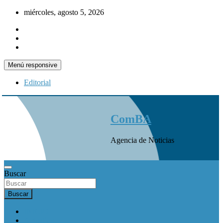
Saltar
miércoles, agosto 5, 2026
al
contenido
Menú responsive
Editorial
ComBA
Agencia de Noticias
Buscar
Buscar
INICIO
Actualidad