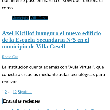
bonaerense puso en marcha el SUM que funcionará
como…
Municipios
Villa Gesell
Axel Kicillof inauguro el nuevo edificio
de la Escuela Secundaria N°5 en el
municipio de Villa Gesell
Rocio Cas
La institución cuenta además con “Aula Virtual”, que
conecta a escuelas mediante aulas tecnológicas para
realizar…
Paginación
1
2
…
12
Siguiente
de
Entradas recientes
entradas