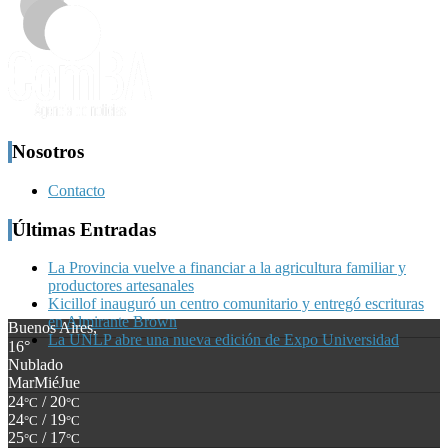
Nosotros
Contacto
Últimas Entradas
La Provincia vuelve a financiar a la agricultura familiar y
productores artesanales
Kicillof inauguró un centro comunitario y entregó escrituras
en Almirante Brown
Buenos Aires,
La UNLP abre una nueva edición de Expo Universidad
16°
Nublado
Mar
Mié
Jue
24
/ 20
°C
°C
24
/ 19
°C
°C
25
/ 17
°C
°C