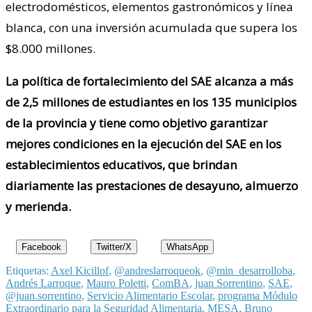
electrodomésticos, elementos gastronómicos y línea
blanca, con una inversión acumulada que supera los
$8.000 millones.
La política de fortalecimiento del SAE alcanza a más
de 2,5 millones de estudiantes en los 135 municipios
de la provincia y tiene como objetivo garantizar
mejores condiciones en la ejecución del SAE en los
establecimientos educativos, que brindan
diariamente las prestaciones de desayuno, almuerzo
y merienda.
Facebook
Twitter/X
WhatsApp
Etiquetas:
Axel Kicillof
,
@andreslarroqueok
,
@min_desarrolloba
,
Andrés Larroque
,
Mauro Poletti
,
ComBA
,
juan Sorrentino
,
SAE
,
@juan.sorrentino
,
Servicio Alimentario Escolar
,
programa Módulo
Extraordinario para la Seguridad Alimentaria
,
MESA
,
Bruno