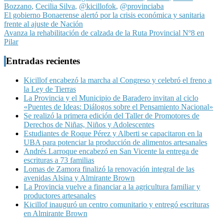
Bozzano
,
Cecilia Silva
,
@kicillofok
,
@provinciaba
Navegación
El gobierno Bonaerense alertó por la crisis económica y sanitaria
frente al ajuste de Nación
de
Avanza la rehabilitación de calzada de la Ruta Provincial Nº8 en
entradas
Pilar
Entradas recientes
Kicillof encabezó la marcha al Congreso y celebró el freno a
la Ley de Tierras
La Provincia y el Municipio de Baradero invitan al ciclo
«Puentes de Ideas: Diálogos sobre el Pensamiento Nacional»
Se realizó la primera edición del Taller de Promotores de
Derechos de Niñas, Niños y Adolescentes
Estudiantes de Roque Pérez y Alberti se capacitaron en la
UBA para potenciar la producción de alimentos artesanales
Andrés Larroque encabezó en San Vicente la entrega de
escrituras a 73 familias
Lomas de Zamora finalizó la renovación integral de las
avenidas Alsina y Almirante Brown
La Provincia vuelve a financiar a la agricultura familiar y
productores artesanales
Kicillof inauguró un centro comunitario y entregó escrituras
en Almirante Brown