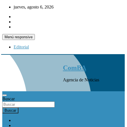
Saltar
jueves, agosto 6, 2026
al
contenido
Menú responsive
Editorial
ComBA
Agencia de Noticias
Buscar
Buscar
INICIO
Actualidad