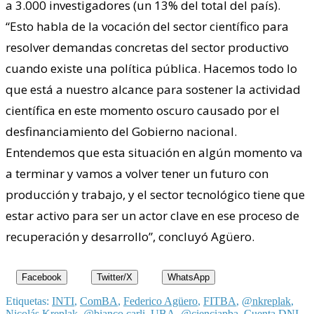
a 3.000 investigadores (un 13% del total del país).
“Esto habla de la vocación del sector científico para
resolver demandas concretas del sector productivo
cuando existe una política pública. Hacemos todo lo
que está a nuestro alcance para sostener la actividad
científica en este momento oscuro causado por el
desfinanciamiento del Gobierno nacional.
Entendemos que esta situación en algún momento va
a terminar y vamos a volver tener un futuro con
producción y trabajo, y el sector tecnológico tiene que
estar activo para ser un actor clave en ese proceso de
recuperación y desarrollo”, concluyó Agüero.
Facebook
Twitter/X
WhatsApp
Etiquetas:
INTI
,
ComBA
,
Federico Agüero
,
FITBA
,
@nkreplak
,
Nicolás Kreplak
,
@bianco.carli
,
UBA
,
@cienciapba
,
Cuenta DNI
,