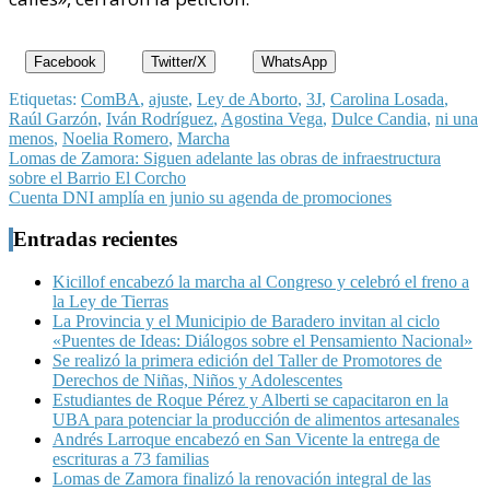
Facebook
Twitter/X
WhatsApp
Etiquetas:
ComBA
,
ajuste
,
Ley de Aborto
,
3J
,
Carolina Losada
,
Raúl Garzón
,
Iván Rodríguez
,
Agostina Vega
,
Dulce Candia
,
ni una
menos
,
Noelia Romero
,
Marcha
Navegación
Lomas de Zamora: Siguen adelante las obras de infraestructura
sobre el Barrio El Corcho
de
Cuenta DNI amplía en junio su agenda de promociones
entradas
Entradas recientes
Kicillof encabezó la marcha al Congreso y celebró el freno a
la Ley de Tierras
La Provincia y el Municipio de Baradero invitan al ciclo
«Puentes de Ideas: Diálogos sobre el Pensamiento Nacional»
Se realizó la primera edición del Taller de Promotores de
Derechos de Niñas, Niños y Adolescentes
Estudiantes de Roque Pérez y Alberti se capacitaron en la
UBA para potenciar la producción de alimentos artesanales
Andrés Larroque encabezó en San Vicente la entrega de
escrituras a 73 familias
Lomas de Zamora finalizó la renovación integral de las