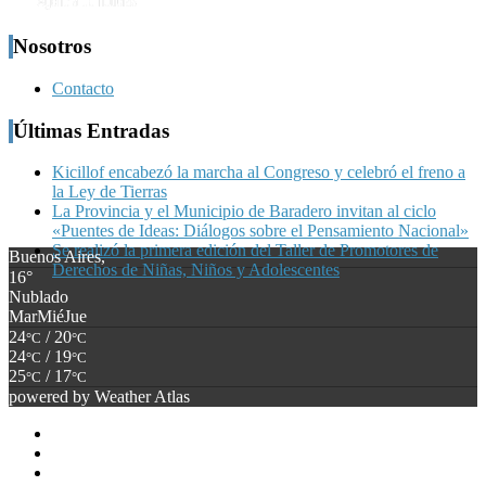
Nosotros
Contacto
Últimas Entradas
Kicillof encabezó la marcha al Congreso y celebró el freno a
la Ley de Tierras
La Provincia y el Municipio de Baradero invitan al ciclo
«Puentes de Ideas: Diálogos sobre el Pensamiento Nacional»
Se realizó la primera edición del Taller de Promotores de
Buenos Aires,
Derechos de Niñas, Niños y Adolescentes
16°
Nublado
Mar
Mié
Jue
24
/ 20
°C
°C
24
/ 19
°C
°C
25
/ 17
°C
°C
powered by
Weather Atlas