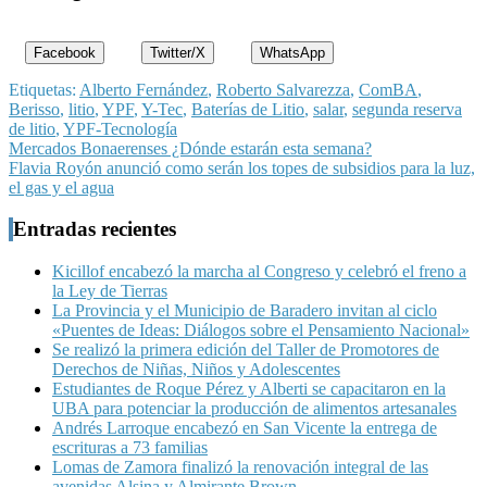
Facebook
Twitter/X
WhatsApp
Etiquetas:
Alberto Fernández
,
Roberto Salvarezza
,
ComBA
,
Berisso
,
litio
,
YPF
,
Y-Tec
,
Baterías de Litio
,
salar
,
segunda reserva
de litio
,
YPF-Tecnología
Navegación
Mercados Bonaerenses ¿Dónde estarán esta semana?
Flavia Royón anunció como serán los topes de subsidios para la luz,
de
el gas y el agua
entradas
Entradas recientes
Kicillof encabezó la marcha al Congreso y celebró el freno a
la Ley de Tierras
La Provincia y el Municipio de Baradero invitan al ciclo
«Puentes de Ideas: Diálogos sobre el Pensamiento Nacional»
Se realizó la primera edición del Taller de Promotores de
Derechos de Niñas, Niños y Adolescentes
Estudiantes de Roque Pérez y Alberti se capacitaron en la
UBA para potenciar la producción de alimentos artesanales
Andrés Larroque encabezó en San Vicente la entrega de
escrituras a 73 familias
Lomas de Zamora finalizó la renovación integral de las
avenidas Alsina y Almirante Brown