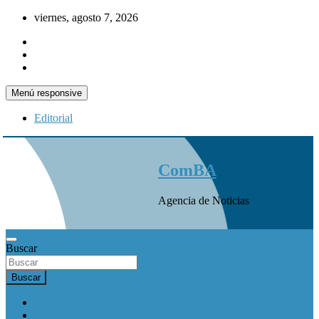
Saltar
viernes, agosto 7, 2026
al
contenido
Menú responsive
Editorial
ComBA
Agencia de Noticias
Buscar
Buscar
INICIO
Actualidad