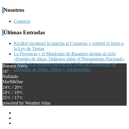
Nosotros
Contacto
Últimas Entradas
Kicillof encabezó la marcha al Congreso y celebró el freno a
la Ley de Tierras
La Provincia y el Municipio de Baradero invitan al ciclo
«Puentes de Ideas: Diálogos sobre el Pensamiento Nacional»
Se realizó la primera edición del Taller de Promotores de
Buenos Aires,
Derechos de Niñas, Niños y Adolescentes
16°
Nublado
Mar
Mié
Jue
24
/ 20
°C
°C
24
/ 19
°C
°C
25
/ 17
°C
°C
powered by
Weather Atlas