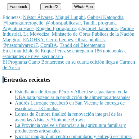
Facebook
Twitter/X
WhatsApp
Etiquetas:
Néstor Álvarez
,
Miguel Lunghi
,
Gabriel Katopodis
,
@iparraguirrerogelio
,
@obraspublicasar
,
Tandil
,
programa
Argentina Hace
,
Rogelio Iparraguirre
,
@gabriel_katopodis
,
Parque
Industrial
,
La Movediza
,
Ministerio de Obras Públicas de la Nación
,
Maggiori
,
ENOHSA
,
Cerro Leones
,
Obras públicas
,
@nestoralvarez17
,
ComBA
,
Tandil del Bicentenario
Navegación
En el municipio de Roque Pérez se entregaron 186 notebooks a
estudiantes de nivel secundario
de
El Programa Canto Bonaerense en su cuarta edición llega a Carmen
entradas
de Areco
Entradas recientes
Estudiantes de Roque Pérez y Alberti se capacitaron en la
UBA para potenciar la producción de alimentos artesanales
Andrés Larroque encabezó en San Vicente la entrega de
escrituras a 73 familias
Lomas de Zamora finalizó la renovación integral de las
avenidas Alsina y Almirante Brown
La Provincia vuelve a financiar a la agricultura familiar y
productores artesanales
Kicillof inauguró un centro comunitario y entregó escrituras