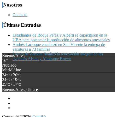
Nosotros
Contacto
Últimas Entradas
Estudiantes de Roque Pérez y Alberti se capacitaron en la
UBA para potenciar la producción de alimentos artesanales
Andrés Larroque encabezó en San Vicente la entrega de
escrituras a 73 familias
Lomas de Zamora finalizó la renovación integral de las
Buenos Aires,
avenidas Alsina y Almirante Brown
16°
Nublado
Mar
Mié
Jue
24
/ 20
°C
°C
24
/ 19
°C
°C
25
/ 17
°C
°C
Buenos Aires,
clima ▸
Copyright ©2026
ComBA