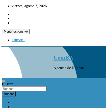
Saltar
viernes, agosto 7, 2026
al
contenido
Menú responsive
Editorial
ComBA
Agencia de Noticias
Buscar
Buscar
INICIO
Actualidad