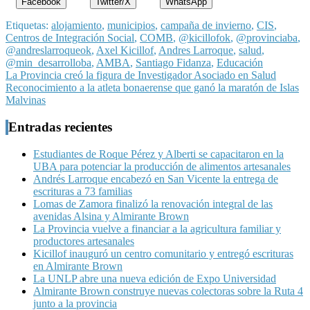
Facebook
Twitter/X
WhatsApp
Etiquetas:
alojamiento
,
municipios
,
campaña de invierno
,
CIS
,
Centros de Integración Social
,
COMB
,
@kicillofok
,
@provinciaba
,
@andreslarroqueok
,
Axel Kicillof
,
Andres Larroque
,
salud
,
@min_desarrolloba
,
AMBA
,
Santiago Fidanza
,
Educación
Navegación
La Provincia creó la figura de Investigador Asociado en Salud
Reconocimiento a la atleta bonaerense que ganó la maratón de Islas
de
Malvinas
entradas
Entradas recientes
Estudiantes de Roque Pérez y Alberti se capacitaron en la
UBA para potenciar la producción de alimentos artesanales
Andrés Larroque encabezó en San Vicente la entrega de
escrituras a 73 familias
Lomas de Zamora finalizó la renovación integral de las
avenidas Alsina y Almirante Brown
La Provincia vuelve a financiar a la agricultura familiar y
productores artesanales
Kicillof inauguró un centro comunitario y entregó escrituras
en Almirante Brown
La UNLP abre una nueva edición de Expo Universidad
Almirante Brown construye nuevas colectoras sobre la Ruta 4
junto a la provincia