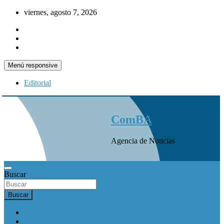
Saltar
viernes, agosto 7, 2026
al
contenido
Menú responsive
Editorial
ComBA
Agencia de Noticias
Buscar
Buscar
INICIO
Actualidad