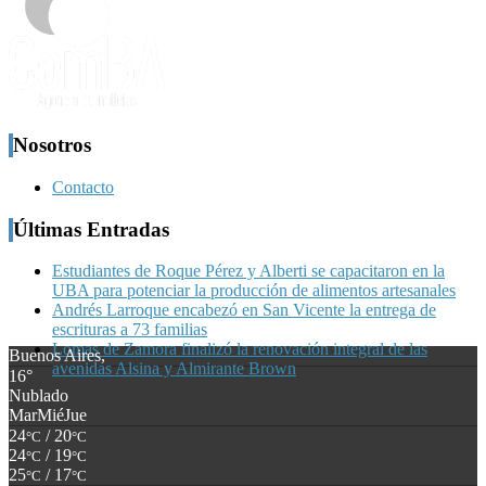
Nosotros
Contacto
Últimas Entradas
Estudiantes de Roque Pérez y Alberti se capacitaron en la
UBA para potenciar la producción de alimentos artesanales
Andrés Larroque encabezó en San Vicente la entrega de
escrituras a 73 familias
Lomas de Zamora finalizó la renovación integral de las
Buenos Aires,
avenidas Alsina y Almirante Brown
16°
Nublado
Mar
Mié
Jue
24
/ 20
°C
°C
24
/ 19
°C
°C
25
/ 17
°C
°C