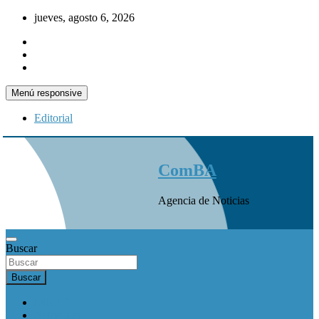
Saltar
jueves, agosto 6, 2026
al
contenido
Menú responsive
Editorial
ComBA
Agencia de Noticias
Buscar
Buscar
INICIO
Actualidad