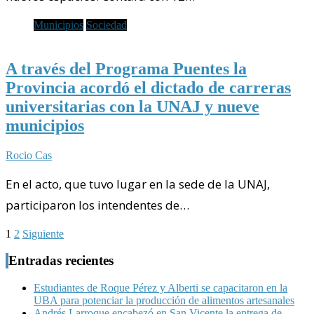
Municipios
Sociedad
A través del Programa Puentes la
Provincia acordó el dictado de carreras
universitarias con la UNAJ y nueve
municipios
Rocio Cas
En el acto, que tuvo lugar en la sede de la UNAJ,
participaron los intendentes de…
Paginación
1
2
Siguiente
de
Entradas recientes
entradas
Estudiantes de Roque Pérez y Alberti se capacitaron en la
UBA para potenciar la producción de alimentos artesanales
Andrés Larroque encabezó en San Vicente la entrega de