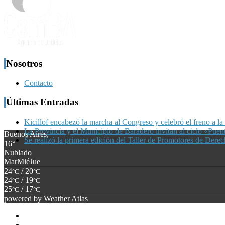
Nosotros
Contacto
Últimas Entradas
Kicillof encabezó la marcha al Congreso y celebró el freno a la
La Provincia y el Municipio de Baradero invitan al ciclo «Pue
Buenos Aires,
Se realizó la primera edición del Taller de Promotores de Dere
16°
Nublado
Mar
Mié
Jue
24
/ 20
°C
°C
24
/ 19
°C
°C
25
/ 17
°C
°C
powered by
Weather Atlas