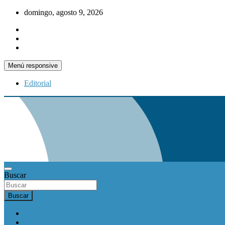
Saltar
domingo, agosto 9, 2026
al
contenido
Menú responsive
Editorial
Buscar
Buscar
INICIO
Actualidad