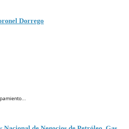
Coronel Dorrego
uipamiento…
y Nacional de Negocios de Petróleo, Gas,