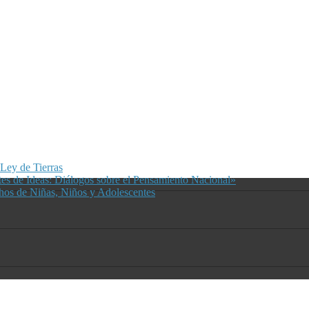
 Ley de Tierras
ntes de Ideas: Diálogos sobre el Pensamiento Nacional»
chos de Niñas, Niños y Adolescentes