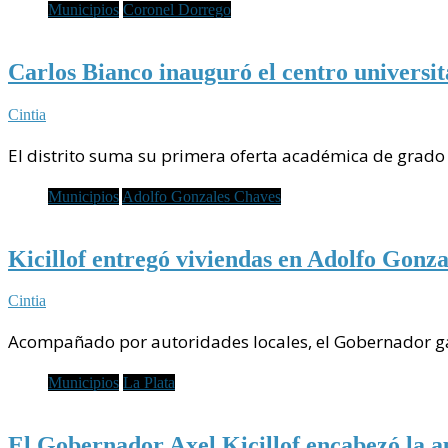
Municipios
Coronel Dorrego
Carlos Bianco inauguró el centro univers
Cintia
El distrito suma su primera oferta académica de grado
Municipios
Adolfo Gonzales Chaves
Kicillof entregó viviendas en Adolfo Gonz
Cintia
Acompañado por autoridades locales, el Gobernador ga
Municipios
La Plata
El Gobernador Axel Kicillof encabezó la a