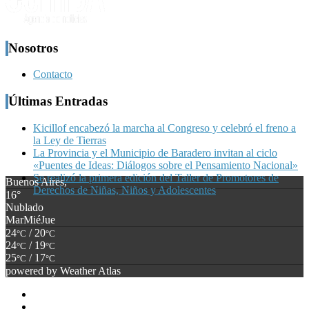
Nosotros
Contacto
Últimas Entradas
Kicillof encabezó la marcha al Congreso y celebró el freno a
la Ley de Tierras
La Provincia y el Municipio de Baradero invitan al ciclo
«Puentes de Ideas: Diálogos sobre el Pensamiento Nacional»
Se realizó la primera edición del Taller de Promotores de
Buenos Aires,
Derechos de Niñas, Niños y Adolescentes
16°
Nublado
Mar
Mié
Jue
24
/ 20
°C
°C
24
/ 19
°C
°C
25
/ 17
°C
°C
powered by
Weather Atlas