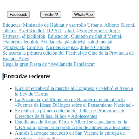
Facebook
Twitter/X
WhatsApp
Etiquetas:
Ministerio de Hábitat y esarrollo Urbano
,
Alberto Sileoni
,
talleres
,
Axel Kicillof
,
OPISU
,
salud
,
@jorgeferraresi
,
Jorge
Ferraresi
,
@kicillofok
,
Educación
,
Cuidado de Salud Mental
,
@albertosileoniok
,
Avellaneda
,
@calmelsj
,
salud mental
,
@nkreplak
,
ComBA
,
Nicolas Kreplak
,
Julieta Calmels
Navegación
Se acerca la primera edición del Festival de Cine de la Provincia de
Buenos Aires
de
Llega la gran Fiesta de “Avellaneda Fantástica“
entradas
Entradas recientes
Kicillof encabezó la marcha al Congreso y celebró el freno a
la Ley de Tierras
La Provincia y el Municipio de Baradero invitan al ciclo
«Puentes de Ideas: Diálogos sobre el Pensamiento Nacional»
Se realizó la primera edición del Taller de Promotores de
Derechos de Niñas, Niños y Adolescentes
Estudiantes de Roque Pérez y Alberti se capacitaron en la
UBA para potenciar la producción de alimentos artesanales
Andrés Larroque encabezó en San Vicente la entrega de
escrituras a 73 familias