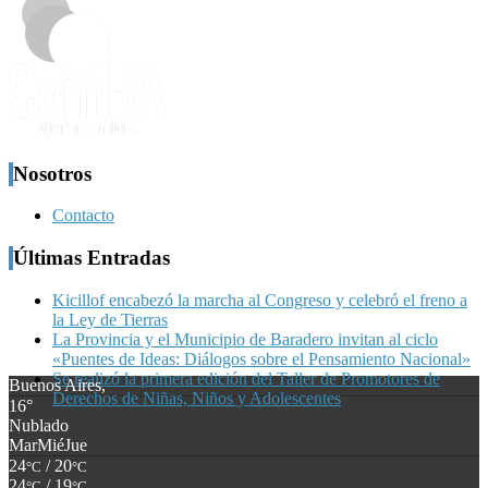
Nosotros
Contacto
Últimas Entradas
Kicillof encabezó la marcha al Congreso y celebró el freno a
la Ley de Tierras
La Provincia y el Municipio de Baradero invitan al ciclo
«Puentes de Ideas: Diálogos sobre el Pensamiento Nacional»
Se realizó la primera edición del Taller de Promotores de
Buenos Aires,
Derechos de Niñas, Niños y Adolescentes
16°
Nublado
Mar
Mié
Jue
24
/ 20
°C
°C
24
/ 19
°C
°C