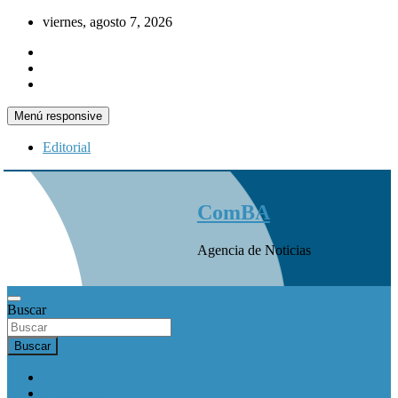
Saltar
viernes, agosto 7, 2026
al
contenido
Menú responsive
Editorial
ComBA
Agencia de Noticias
Buscar
Buscar
INICIO
Actualidad