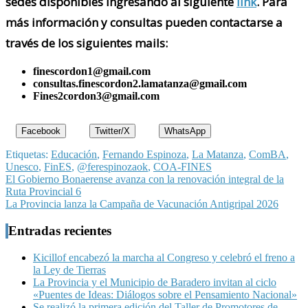
sedes disponibles ingresando al siguiente
link
. Para
más información y consultas pueden contactarse a
través de los siguientes mails:
finescordon1@gmail.com
consultas.finescordon2.lamatanza@gmail.com
Fines2cordon3@gmail.com
Facebook
Twitter/X
WhatsApp
Etiquetas:
Educación
,
Fernando Espinoza
,
La Matanza
,
ComBA
,
Unesco
,
FinES
,
@ferespinozaok
,
COA-FINES
Navegación
El Gobierno Bonaerense avanza con la renovación integral de la
Ruta Provincial 6
de
La Provincia lanza la Campaña de Vacunación Antigripal 2026
entradas
Entradas recientes
Kicillof encabezó la marcha al Congreso y celebró el freno a
la Ley de Tierras
La Provincia y el Municipio de Baradero invitan al ciclo
«Puentes de Ideas: Diálogos sobre el Pensamiento Nacional»
Se realizó la primera edición del Taller de Promotores de