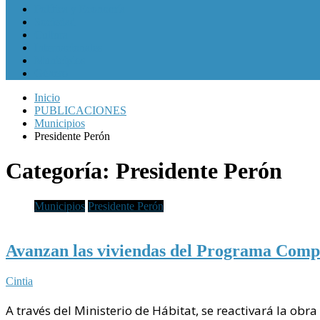
Política y Economía
Sociedad
Cultura
Internacionales
Municipios
Género
Inicio
PUBLICACIONES
Municipios
Presidente Perón
Categoría:
Presidente Perón
Municipios
Presidente Perón
Avanzan las viviendas del Programa Compl
Cintia
A través del Ministerio de Hábitat, se reactivará la ob