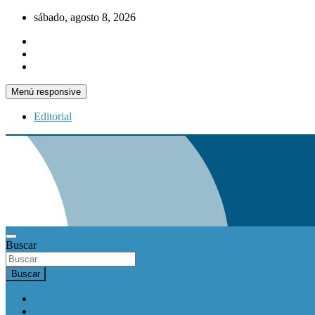
Saltar
sábado, agosto 8, 2026
al
contenido
Menú responsive
Editorial
Buscar
Buscar
INICIO
Actualidad