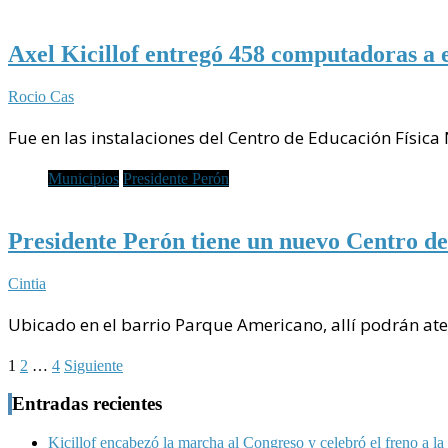
Axel Kicillof entregó 458 computadoras a 
Rocio Cas
Fue en las instalaciones del Centro de Educación Físic
Municipios
Presidente Perón
Presidente Perón tiene un nuevo Centro d
Cintia
Ubicado en el barrio Parque Americano, allí podrán ate
Paginación
1
2
…
4
Siguiente
de
Entradas recientes
entradas
Kicillof encabezó la marcha al Congreso y celebró el freno a la