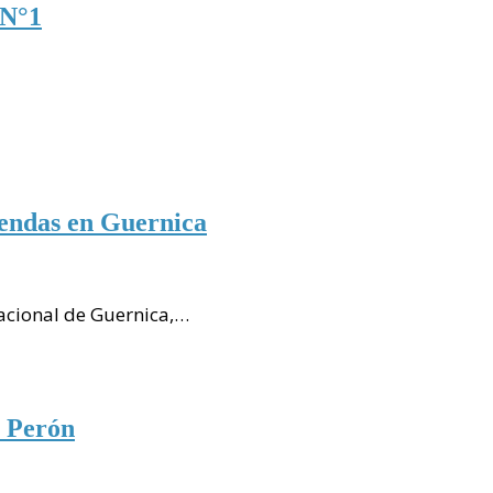
 N°1
iendas en Guernica
tacional de Guernica,…
e Perón