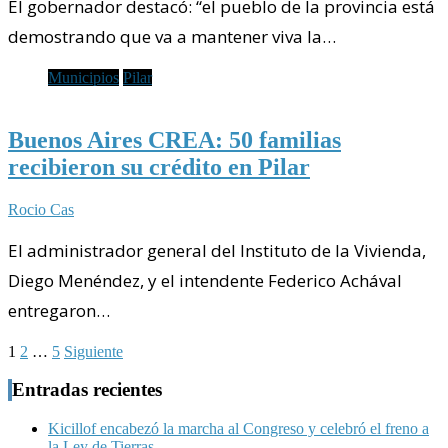
El gobernador destacó: “el pueblo de la provincia está
demostrando que va a mantener viva la…
Municipios
Pilar
Buenos Aires CREA: 50 familias
recibieron su crédito en Pilar
Rocio Cas
El administrador general del Instituto de la Vivienda,
Diego Menéndez, y el intendente Federico Achával
entregaron…
Paginación
1
2
…
5
Siguiente
de
Entradas recientes
entradas
Kicillof encabezó la marcha al Congreso y celebró el freno a
la Ley de Tierras