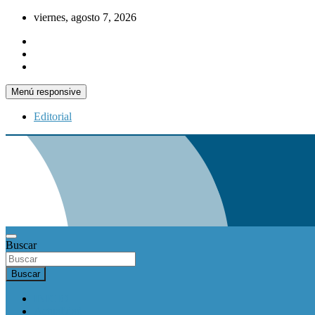
Saltar
viernes, agosto 7, 2026
al
contenido
Menú responsive
Editorial
Buscar
Buscar
INICIO
Actualidad