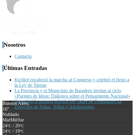
Nosotros
Contacto
Últimas Entradas
Kicillof encabezó la marcha al Congreso y celebró el freno a
la Ley de Tierras
La Provincia y el Municipio de Baradero invitan al ciclo
«Puentes de Ideas: Diálogos sobre el Pensamiento Nacional»
Se realizó la primera edición del Taller de Promotores de
Buenos Aires,
Derechos de Niñas, Niños y Adolescentes
16°
Nublado
Mar
Mié
Jue
24
/ 20
°C
°C
24
/ 19
°C
°C