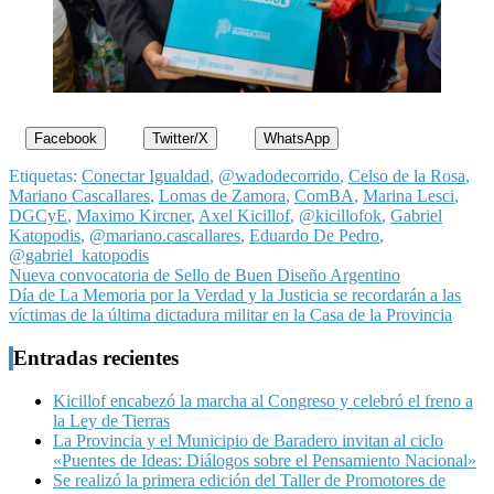
Facebook
Twitter/X
WhatsApp
Etiquetas:
Conectar Igualdad
,
@wadodecorrido
,
Celso de la Rosa
,
Mariano Cascallares
,
Lomas de Zamora
,
ComBA
,
Marina Lesci
,
DGCyE
,
Maximo Kircner
,
Axel Kicillof
,
@kicillofok
,
Gabriel
Katopodis
,
@mariano.cascallares
,
Eduardo De Pedro
,
@gabriel_katopodis
Navegación
Nueva convocatoria de Sello de Buen Diseño Argentino
Día de La Memoria por la Verdad y la Justicia se recordarán a las
de
víctimas de la última dictadura militar en la Casa de la Provincia
entradas
Entradas recientes
Kicillof encabezó la marcha al Congreso y celebró el freno a
la Ley de Tierras
La Provincia y el Municipio de Baradero invitan al ciclo
«Puentes de Ideas: Diálogos sobre el Pensamiento Nacional»
Se realizó la primera edición del Taller de Promotores de