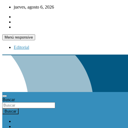
Saltar
jueves, agosto 6, 2026
al
contenido
Menú responsive
Editorial
Buscar
Buscar
INICIO
Actualidad