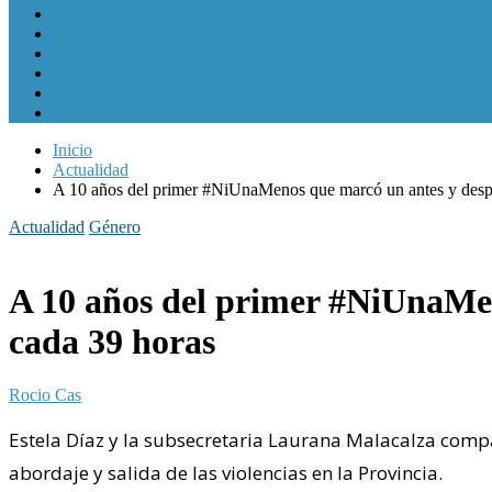
Política y Economía
Sociedad
Cultura
Internacionales
Municipios
Género
Inicio
Actualidad
A 10 años del primer #NiUnaMenos que marcó un antes y despu
Actualidad
Género
A 10 años del primer #NiUnaMen
cada 39 horas
Rocio Cas
Estela Díaz y la subsecretaria Laurana Malacalza compar
abordaje y salida de las violencias en la Provincia.