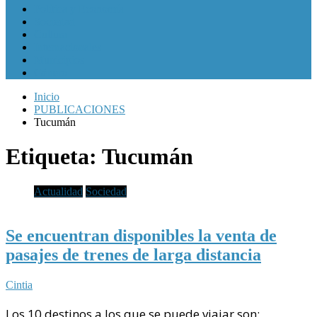
Política y Economía
Sociedad
Cultura
Internacionales
Municipios
Género
Inicio
PUBLICACIONES
Tucumán
Etiqueta:
Tucumán
Actualidad
Sociedad
Se encuentran disponibles la venta de
pasajes de trenes de larga distancia
Cintia
Los 10 destinos a los que se puede viajar son: