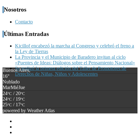
Nosotros
Contacto
Últimas Entradas
Kicillof encabezó la marcha al Congreso y celebró el freno a
la Ley de Tierras
La Provincia y el Municipio de Baradero invitan al ciclo
«Puentes de Ideas: Diálogos sobre el Pensamiento Nacional»
Se realizó la primera edición del Taller de Promotores de
Buenos Aires,
Derechos de Niñas, Niños y Adolescentes
16°
Nublado
Mar
Mié
Jue
24
/ 20
°C
°C
24
/ 19
°C
°C
25
/ 17
°C
°C
powered by
Weather Atlas