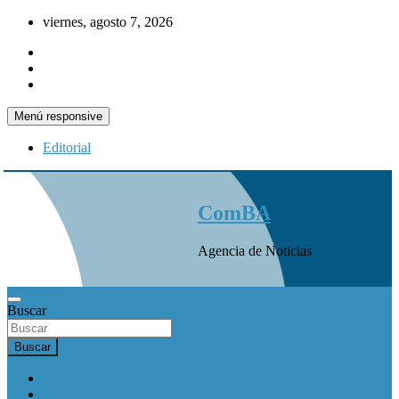
Saltar
viernes, agosto 7, 2026
al
contenido
Menú responsive
Editorial
ComBA
Agencia de Noticias
Buscar
Buscar
INICIO
Actualidad