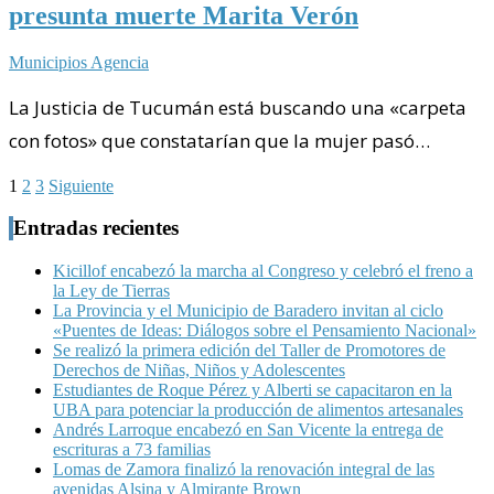
presunta muerte Marita Verón
Municipios Agencia
La Justicia de Tucumán está buscando una «carpeta
con fotos» que constatarían que la mujer pasó…
Paginación
1
2
3
Siguiente
de
Entradas recientes
entradas
Kicillof encabezó la marcha al Congreso y celebró el freno a
la Ley de Tierras
La Provincia y el Municipio de Baradero invitan al ciclo
«Puentes de Ideas: Diálogos sobre el Pensamiento Nacional»
Se realizó la primera edición del Taller de Promotores de
Derechos de Niñas, Niños y Adolescentes
Estudiantes de Roque Pérez y Alberti se capacitaron en la
UBA para potenciar la producción de alimentos artesanales
Andrés Larroque encabezó en San Vicente la entrega de
escrituras a 73 familias
Lomas de Zamora finalizó la renovación integral de las
avenidas Alsina y Almirante Brown