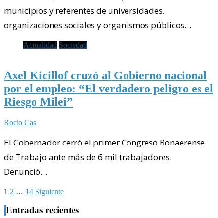
municipios y referentes de universidades,
organizaciones sociales y organismos públicos…
Actualidad
Sociedad
Axel Kicillof cruzó al Gobierno nacional
por el empleo: “El verdadero peligro es el
Riesgo Milei”
Rocio Cas
El Gobernador cerró el primer Congreso Bonaerense
de Trabajo ante más de 6 mil trabajadores.
Denunció…
Paginación
1
2
…
14
Siguiente
de
Entradas recientes