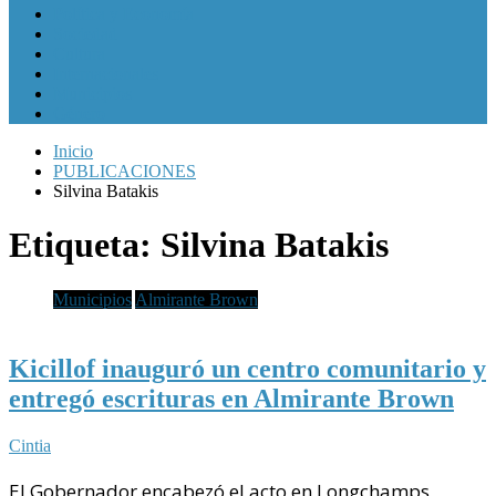
Política y Economía
Sociedad
Cultura
Internacionales
Municipios
Género
Inicio
PUBLICACIONES
Silvina Batakis
Etiqueta:
Silvina Batakis
Municipios
Almirante Brown
Kicillof inauguró un centro comunitario y
entregó escrituras en Almirante Brown
Cintia
El Gobernador encabezó el acto en Longchamps,