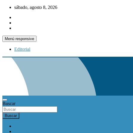
Saltar
sábado, agosto 8, 2026
al
contenido
Menú responsive
Editorial
Buscar
Buscar
INICIO
Actualidad