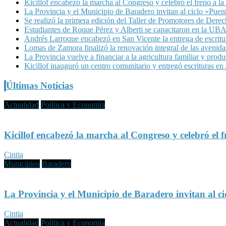
Kicillof encabezó la marcha al Congreso y celebró el freno a la
La Provincia y el Municipio de Baradero invitan al ciclo «Pue
Se realizó la primera edición del Taller de Promotores de Dere
Estudiantes de Roque Pérez y Alberti se capacitaron en la UBA 
Andrés Larroque encabezó en San Vicente la entrega de escritur
Lomas de Zamora finalizó la renovación integral de las avenid
La Provincia vuelve a financiar a la agricultura familiar y produ
Kicillof inauguró un centro comunitario y entregó escrituras e
Últimas Noticias
Actualidad
Política y Economía
Kicillof encabezó la marcha al Congreso y celebró el f
Cintia
Municipios
Baradero
La Provincia y el Municipio de Baradero invitan al c
Cintia
Actualidad
Política y Economía