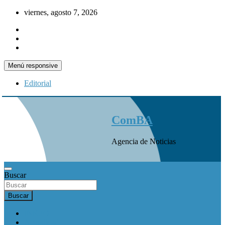
Saltar
viernes, agosto 7, 2026
al
contenido
Menú responsive
Editorial
ComBA
Agencia de Noticias
Buscar
Buscar
INICIO
Actualidad