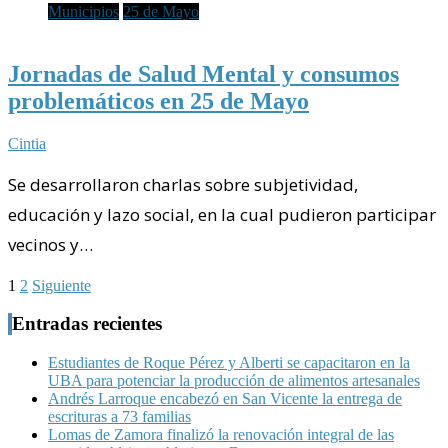
Municipios
25 de Mayo
Jornadas de Salud Mental y consumos
problemáticos en 25 de Mayo
Cintia
Se desarrollaron charlas sobre subjetividad,
educación y lazo social, en la cual pudieron participar
vecinos y…
Paginación
1
2
Siguiente
de
Entradas recientes
entradas
Estudiantes de Roque Pérez y Alberti se capacitaron en la
UBA para potenciar la producción de alimentos artesanales
Andrés Larroque encabezó en San Vicente la entrega de
escrituras a 73 familias
Lomas de Zamora finalizó la renovación integral de las