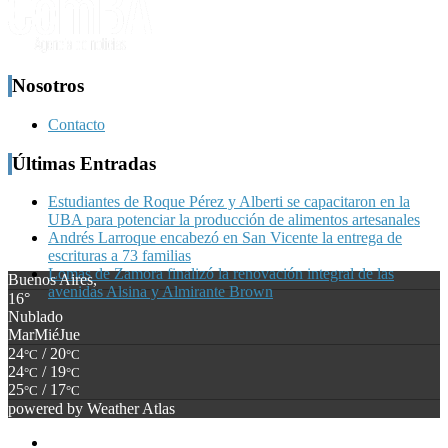
Nosotros
Contacto
Últimas Entradas
Estudiantes de Roque Pérez y Alberti se capacitaron en la
UBA para potenciar la producción de alimentos artesanales
Andrés Larroque encabezó en San Vicente la entrega de
escrituras a 73 familias
Lomas de Zamora finalizó la renovación integral de las
Buenos Aires,
avenidas Alsina y Almirante Brown
16°
Nublado
Mar
Mié
Jue
24
/ 20
°C
°C
24
/ 19
°C
°C
25
/ 17
°C
°C
powered by
Weather Atlas