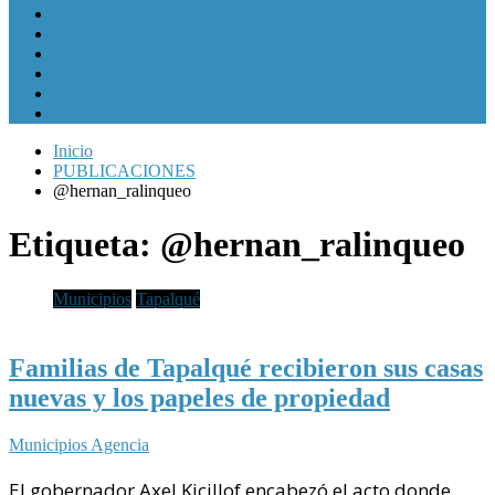
Política y Economía
Sociedad
Cultura
Internacionales
Municipios
Género
Inicio
PUBLICACIONES
@hernan_ralinqueo
Etiqueta:
@hernan_ralinqueo
Municipios
Tapalqué
Familias de Tapalqué recibieron sus casas
nuevas y los papeles de propiedad
Municipios Agencia
El gobernador Axel Kicillof encabezó el acto donde