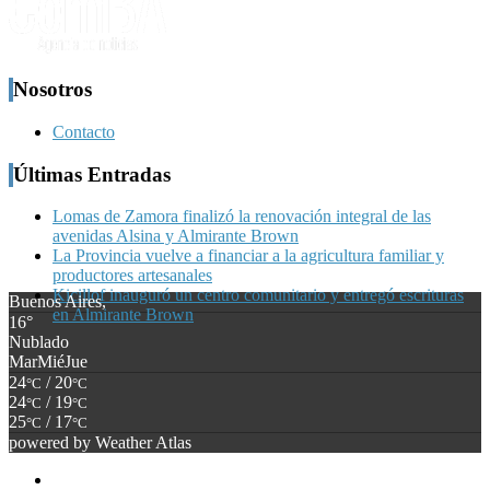
Nosotros
Contacto
Últimas Entradas
Lomas de Zamora finalizó la renovación integral de las
avenidas Alsina y Almirante Brown
La Provincia vuelve a financiar a la agricultura familiar y
productores artesanales
Kicillof inauguró un centro comunitario y entregó escrituras
Buenos Aires,
en Almirante Brown
16°
Nublado
Mar
Mié
Jue
24
/ 20
°C
°C
24
/ 19
°C
°C
25
/ 17
°C
°C
powered by
Weather Atlas