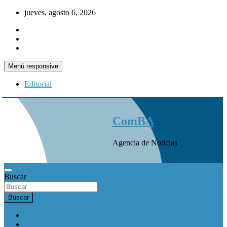
Saltar
jueves, agosto 6, 2026
al
contenido
Menú responsive
Editorial
ComBA
Agencia de Noticias
Buscar
Buscar
INICIO
Actualidad