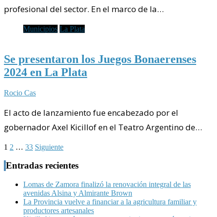
profesional del sector. En el marco de la…
Municipios
La Plata
Se presentaron los Juegos Bonaerenses
2024 en La Plata
Rocio Cas
El acto de lanzamiento fue encabezado por el
gobernador Axel Kicillof en el Teatro Argentino de…
Paginación
1
2
…
33
Siguiente
de
Entradas recientes
entradas
Lomas de Zamora finalizó la renovación integral de las
avenidas Alsina y Almirante Brown
La Provincia vuelve a financiar a la agricultura familiar y
productores artesanales