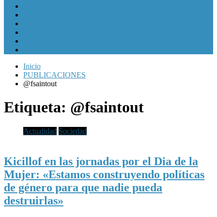
Política y Economía
Sociedad
Cultura
Internacionales
Municipios
Género
Inicio
PUBLICACIONES
@fsaintout
Etiqueta:
@fsaintout
Actualidad
Sociedad
Kicillof en las jornadas por el Dia de la
Mujer: «Estamos construyendo políticas
de género para que nadie pueda
destruirlas»