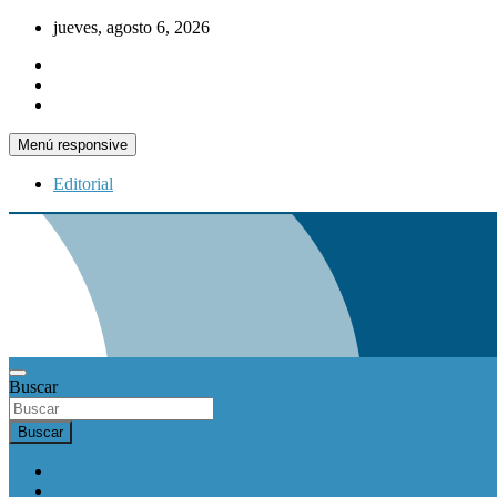
Saltar
jueves, agosto 6, 2026
al
contenido
Menú responsive
Editorial
Buscar
Buscar
INICIO
Actualidad