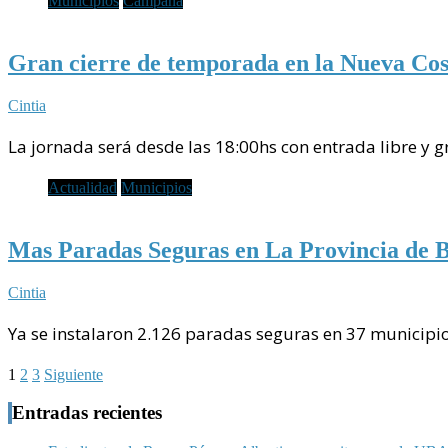
Municipios
Campana
Gran cierre de temporada en la Nueva Co
Cintia
La jornada será desde las 18:00hs con entrada libre y 
Actualidad
Municipios
Mas Paradas Seguras en La Provincia de B
Cintia
Ya se instalaron 2.126 paradas seguras en 37 municip
Paginación
1
2
3
Siguiente
de
Entradas recientes
entradas