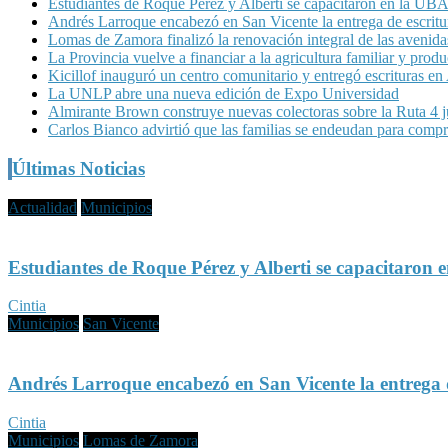
Estudiantes de Roque Pérez y Alberti se capacitaron en la UBA 
Andrés Larroque encabezó en San Vicente la entrega de escritur
Lomas de Zamora finalizó la renovación integral de las avenid
La Provincia vuelve a financiar a la agricultura familiar y produ
Kicillof inauguró un centro comunitario y entregó escrituras e
La UNLP abre una nueva edición de Expo Universidad
Almirante Brown construye nuevas colectoras sobre la Ruta 4 ju
Carlos Bianco advirtió que las familias se endeudan para compr
Últimas Noticias
Actualidad
Municipios
Estudiantes de Roque Pérez y Alberti se capacitaron 
Cintia
Municipios
San Vicente
Andrés Larroque encabezó en San Vicente la entrega d
Cintia
Municipios
Lomas de Zamora