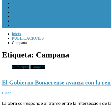
Política y Economía
Sociedad
Cultura
Internacionales
Municipios
Género
Inicio
PUBLICACIONES
Campana
Etiqueta:
Campana
Municipios
Campana
El Gobierno Bonaerense avanza con la reno
Cintia
La obra corresponde al tramo entre la intersección de l