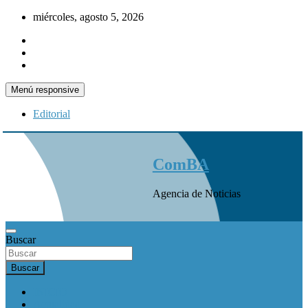
Saltar
miércoles, agosto 5, 2026
al
contenido
Menú responsive
Editorial
ComBA
Agencia de Noticias
Buscar
Buscar
INICIO
Actualidad