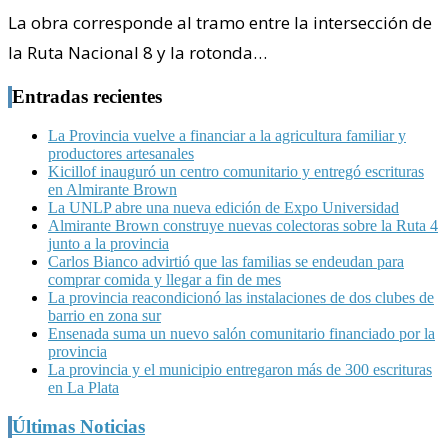
La obra corresponde al tramo entre la intersección de
la Ruta Nacional 8 y la rotonda…
Entradas recientes
La Provincia vuelve a financiar a la agricultura familiar y
productores artesanales
Kicillof inauguró un centro comunitario y entregó escrituras
en Almirante Brown
La UNLP abre una nueva edición de Expo Universidad
Almirante Brown construye nuevas colectoras sobre la Ruta 4
junto a la provincia
Carlos Bianco advirtió que las familias se endeudan para
comprar comida y llegar a fin de mes
La provincia reacondicionó las instalaciones de dos clubes de
barrio en zona sur
Ensenada suma un nuevo salón comunitario financiado por la
provincia
La provincia y el municipio entregaron más de 300 escrituras
en La Plata
Últimas Noticias